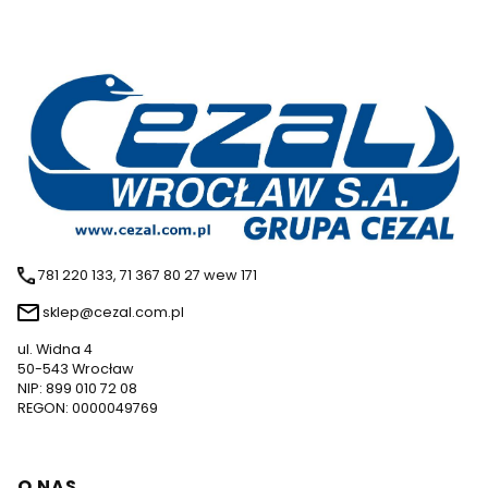
781 220 133, 71 367 80 27 wew 171
sklep@cezal.com.pl
ul. Widna 4
50-543 Wrocław
NIP: 899 010 72 08
REGON: 0000049769
Linki w stopce
O NAS