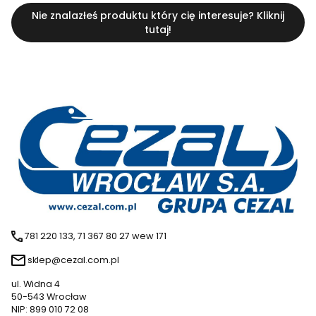
Nie znalazłeś produktu który cię interesuje? Kliknij
tutaj!
781 220 133, 71 367 80 27 wew 171
sklep@cezal.com.pl
ul. Widna 4
50-543 Wrocław
NIP: 899 010 72 08