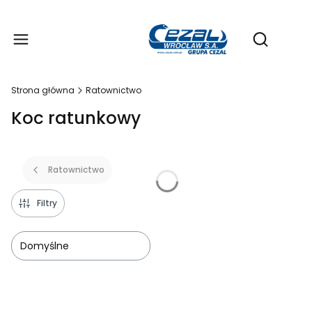
Produ
Otwórz wy
Strona główna
Ratownictwo
Koc ratunkowy
Ratownictwo
Filtry
Domyślne
Lista produktów