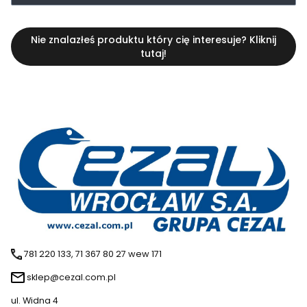
Nie znalazłeś produktu który cię interesuje? Kliknij
tutaj!
781 220 133, 71 367 80 27 wew 171
sklep@cezal.com.pl
ul. Widna 4