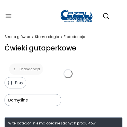
Produ
Otwórz wy
Strona główna
Stomatologia
Endodoncja
Ćwieki gutaperkowe
Endodoncja
Filtry
Domyślne
Lista produktów
W tej kategorii nie ma obecnie żadnych produktów