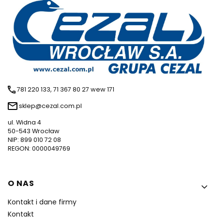
781 220 133, 71 367 80 27 wew 171
sklep@cezal.com.pl
ul. Widna 4
50-543 Wrocław
NIP: 899 010 72 08
REGON: 0000049769
Linki w stopce
O NAS
Kontakt i dane firmy
Kontakt