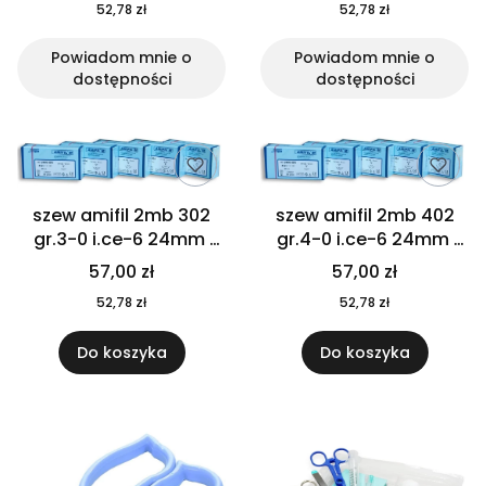
52,78 zł
52,78 zł
Powiadom mnie o
Powiadom mnie o
dostępności
dostępności
szew amifil 2mb 302
szew amifil 2mb 402
gr.3-0 i.ce-6 24mm
gr.4-0 i.ce-6 24mm
dł.75cm 10szt
dł.75cm 10szt
57,00 zł
57,00 zł
52,78 zł
52,78 zł
Do koszyka
Do koszyka