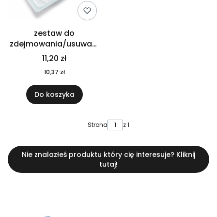
zestaw do
zdejmowania/usuwani
a szwów mediset
11,20 zł
10,37 zł
Do koszyka
Strona
z 1
Nie znalazłeś produktu który cię interesuje? Kliknij
tutaj!