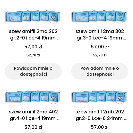
Lista produktów
szew amifil 2ma 202
szew amifil 2ma 302
gr.2-0 i.ce-4 19mm
gr.3-0 i.ce-4 19mm
dł.75cm 10szt
dł.75cm 10szt
57,00 zł
57,00 zł
52,78 zł
52,78 zł
Powiadom mnie o
Powiadom mnie o
dostępności
dostępności
szew amifil 2ma 402
szew amifil 2mb 202
gr.4-0 i.ce-4 19mm
gr.2-0 i.ce-6 24mm
dł.75cm 10szt
dł.75cm 10szt
57,00 zł
57,00 zł