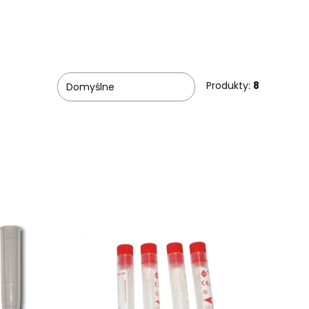
Produkty:
8
Domyślne