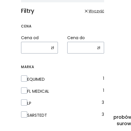
Filtry
Wyczyść
CENA
Cena od
Cena do
zł
zł
MARKA
Marka
1
EQUIMED
1
FL MEDICAL
3
LP
3
SARSTEDT
probów
surowi