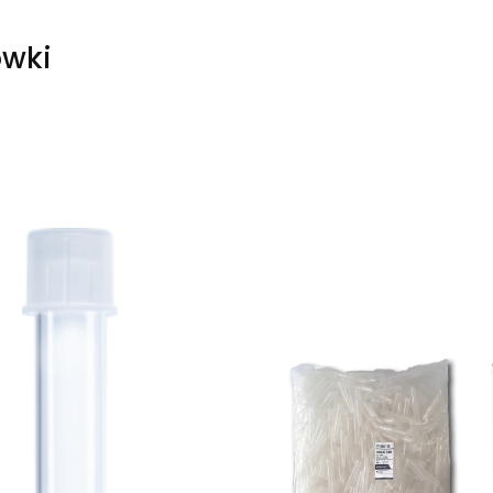
ówki
produktów