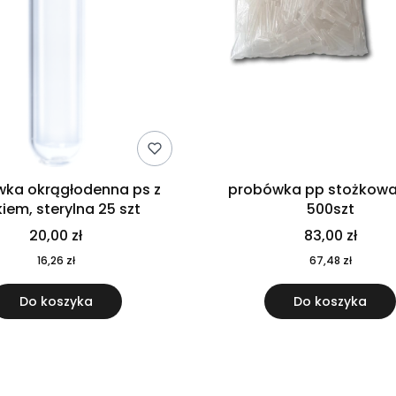
ka okrągłodenna ps z
probówka pp stożkowa
iem, sterylna 25 szt
500szt
20,00 zł
83,00 zł
16,26 zł
67,48 zł
Do koszyka
Do koszyka