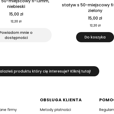
s 50-miejscowy fi-13mm,
statyw s 50-miejscowy f
niebieski
zielony
15,00 zł
15,00 zł
12,20 zł
12,20 zł
Powiadom mnie o
Do koszyka
dostępności
alazłeś produktu który cię interesuje? Kliknij tutaj!
w stopce
OBSŁUGA KLIENTA
POMO
dane firmy
Metody płatności
Regulam