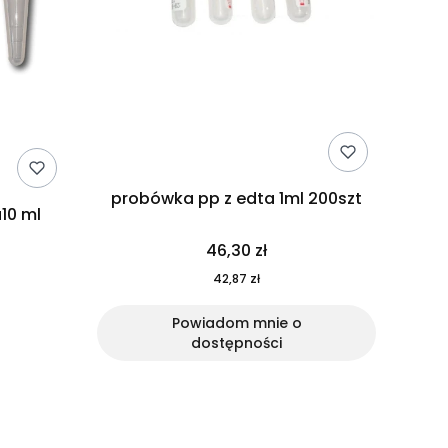
probówka pp z edta 1ml 200szt
10 ml
46,30 zł
42,87 zł
Powiadom mnie o
dostępności