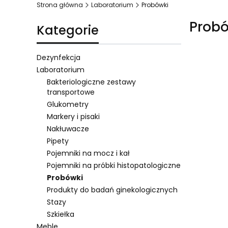
Strona główna
Laboratorium
Probówki
Prob
Kategorie
Dezynfekcja
Laboratorium
Bakteriologiczne zestawy
Lista 
transportowe
Glukometry
Markery i pisaki
Nakłuwacze
Pipety
Pojemniki na mocz i kał
Pojemniki na próbki histopatologiczne
Probówki
Produkty do badań ginekologicznych
Stazy
Szkiełka
Meble