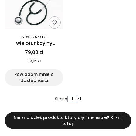
stetoskop
wielofunkcyjny
premium ts 1021
79,00 zł
73,15 zł
Powiadom mnie o
dostępności
Strona
z 1
Nie znalazłeś produktu który cię interesuje? Kliknij
tutaj!