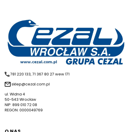
781 220 133, 71 367 80 27 wew 171
sklep@cezal.com.pl
ul. Widna 4
50-543 Wrocław
NIP: 899 010 72 08
REGON: 0000049769
Linki w stopce
O NAS