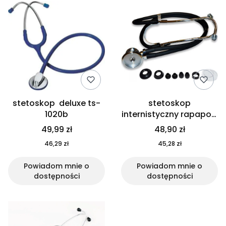
stetoskop deluxe ts-
stetoskop
1020b
internistyczny rapaport
ts-1006 dwustronna
49,99 zł
48,90 zł
głowica
46,29 zł
45,28 zł
Powiadom mnie o
Powiadom mnie o
dostępności
dostępności