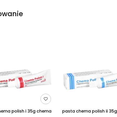
owanie
produktów
pasta chema polish i 35g chema