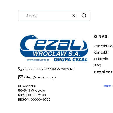
Wyczyść
Szukaj
Linki 
O NAS
Kontakt i 
Kontakt
O firmie
Blog
781 220 133, 71 367 80 27 wew 171
Bezpiecz
sklep@cezal.com.pl
ul. Widna 4
50-543 Wrocław
NIP: 899 010 72 08
REGON: 0000049769