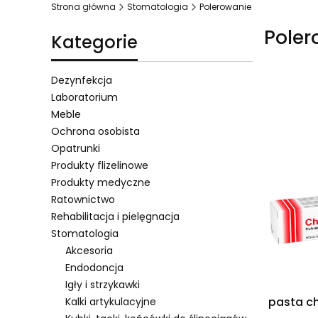
Strona główna
Stomatologia
Polerowanie
Poler
Kategorie
Dezynfekcja
Laboratorium
Meble
Lista 
Ochrona osobista
Opatrunki
Produkty flizelinowe
Produkty medyczne
Ratownictwo
Rehabilitacja i pielęgnacja
Stomatologia
Akcesoria
Endodoncja
Igły i strzykawki
Kalki artykulacyjne