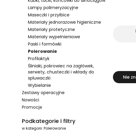
Kubki, tacki, końcówki do ślinociągów
Lampy polimeryzacyjne
Maseczki i przyłbice
Materiały jednorazowe higieniczne
Materiały protetyczne
Materiały wypełnieniowe
Paski i formówki
Polerowanie
Profilaktyk
Śliniaki, pokrowiec na zagłówek,
serwety, chusteczki i wkłady do
Nie zn
spluwaczki
Wybielanie
Zestawy operacyjne
Nowości
Promocje
Koniec menu
Podkategorie i filtry
w kategorii: Polerowanie