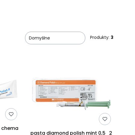
Produkty:
3
Domyślne
pasta chema polish ii 35g chema
pasta diamond polish mint 0,5 2