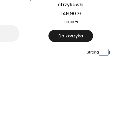
strzykawki
149,90 zł
138,80 zł
Do koszyka
Strona
z 1