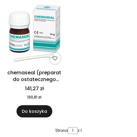
chemaseal (preparat
do ostatecznego
wypełnienia kanałółw
141,27 zł
korzeniowych ) 14g
130,81 zł
chema
Do koszyka
Strona
z 1