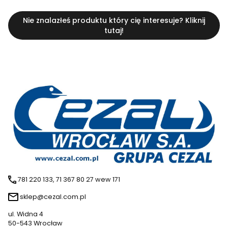
Nie znalazłeś produktu który cię interesuje? Kliknij
tutaj!
781 220 133, 71 367 80 27 wew 171
sklep@cezal.com.pl
ul. Widna 4
50-543 Wrocław