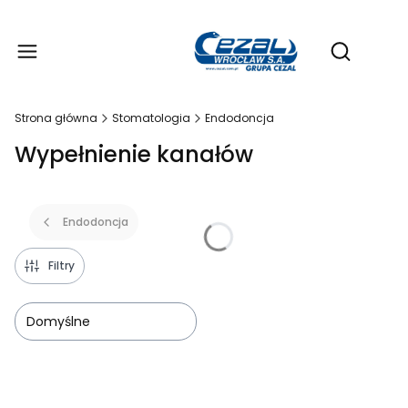
Produ
Otwórz wy
Strona główna
Stomatologia
Endodoncja
Wypełnienie kanałów
Endodoncja
Filtry
Domyślne
Lista produktów