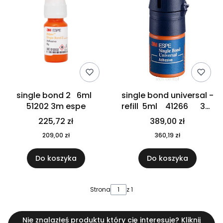
single bond 2 6ml
single bond universal -
51202 3m espe
refill 5ml 41266 3m
espe
225,72 zł
389,00 zł
209,00 zł
360,19 zł
Do koszyka
Do koszyka
Strona
z 1
Nie znalazłeś produktu który cię interesuje? Kliknij