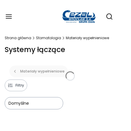
Produ
Otwórz wy
Strona główna
Stomatologia
Materiały wypełnieniowe
Systemy łączące
Materiały wypełnieniowe
Filtry
Domyślne
Lista produktów