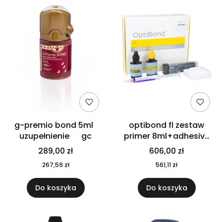
g-premio bond 5ml
optibond fl zestaw
uzupełnienie gc
primer 8ml+adhesive
8ml+wytr+akces.
289,00 zł
606,00 zł
26684 kerr
267,59 zł
561,11 zł
Do koszyka
Do koszyka