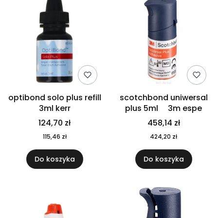
optibond solo plus refill
scotchbond uniwersal
3ml kerr
plus 5ml 3m espe
124,70 zł
458,14 zł
115,46 zł
424,20 zł
Do koszyka
Do koszyka