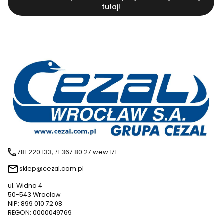
tutaj!
781 220 133, 71 367 80 27 wew 171
sklep@cezal.com.pl
ul. Widna 4
50-543 Wrocław
NIP: 899 010 72 08
REGON: 0000049769