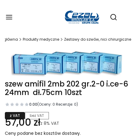
Produ
Otwórz wy
na główna
Produkty medyczne
Zestawy do szwów, nici chirurgiczne
szew amifil 2mb 202 gr.2-0 i.ce-6
24mm dł.75cm 10szt
0.00
(Oceny: 0 Recenzje: 0)
z VAT
bez VAT
57,00 zł
z
8%
VAT
Ceny podane bez kosztów dostawy.