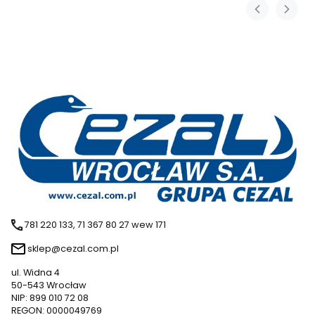
781 220 133, 71 367 80 27 wew 171
sklep@cezal.com.pl
ul. Widna 4
50-543 Wrocław
NIP: 899 010 72 08
REGON: 0000049769