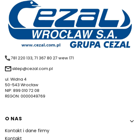
781 220 133, 71 367 80 27 wew 171
sklep@cezal.com.pl
ul. Widna 4
50-543 Wrocław
NIP: 899 010 72 08
REGON: 0000049769
Linki w stopce
O NAS
Kontakt i dane firmy
Kontakt