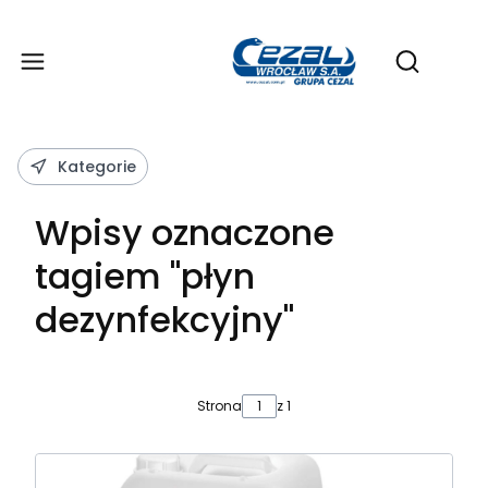
Produ
Otwórz wy
Kategorie
Wpisy oznaczone
tagiem "płyn
dezynfekcyjny"
Strona
z 1