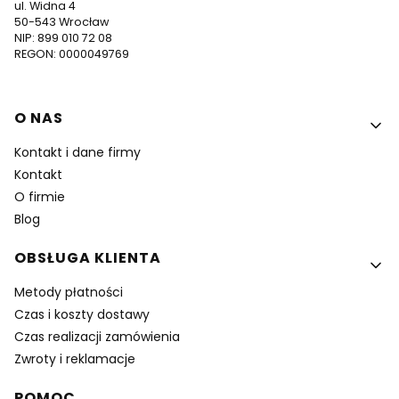
ul. Widna 4
50-543 Wrocław
NIP: 899 010 72 08
REGON: 0000049769
Linki w stopce
O NAS
Kontakt i dane firmy
Kontakt
O firmie
Blog
OBSŁUGA KLIENTA
Metody płatności
Czas i koszty dostawy
Czas realizacji zamówienia
Zwroty i reklamacje
POMOC