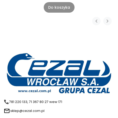
Do koszyka
781 220 133, 71 367 80 27 wew 171
sklep@cezal.com.pl