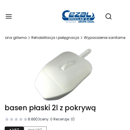
Produ
Otwórz wy
Strona główna
Rehabilitacja i pielęgnacja
Wyposażenie sanitarne
basen płaski 2l z pokrywą
0.00
(Oceny: 0 Recenzje: 0)
z VAT
bez VAT