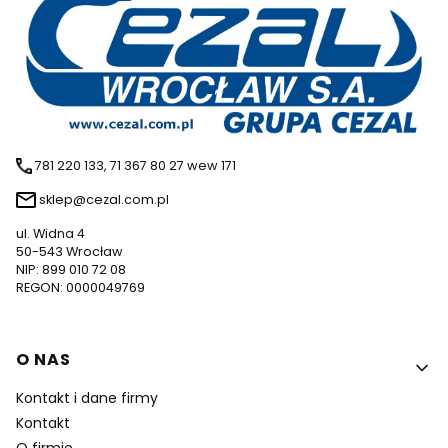
781 220 133, 71 367 80 27 wew 171
sklep@cezal.com.pl
ul. Widna 4
50-543 Wrocław
NIP: 899 010 72 08
REGON: 0000049769
Linki w stopce
O NAS
Kontakt i dane firmy
Kontakt