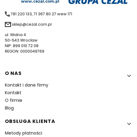
781 220 133, 71 367 80 27 wew 171
sklep@cezal.com.pl
ul. Widna 4
50-543 Wrocław
NIP: 899 010 72 08
REGON: 0000049769
Linki w stopce
O NAS
Kontakt i dane firmy
Kontakt
O firmie
Blog
OBSŁUGA KLIENTA
Metody płatności