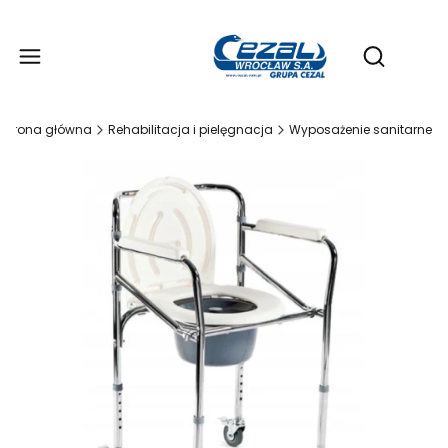
Produ
Otwórz wy
Strona główna
Rehabilitacja i pielęgnacja
Wyposażenie sanitarne