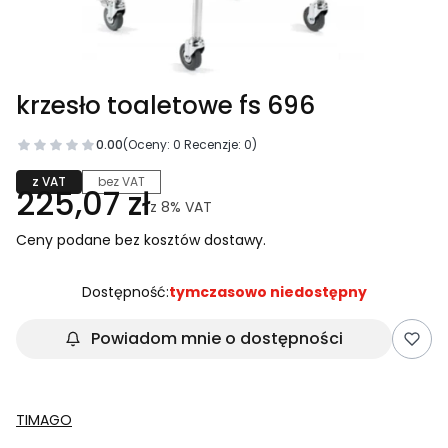
krzesło toaletowe fs 696
0.00
(Oceny: 0 Recenzje: 0)
z VAT
bez VAT
225,07 zł
z
8%
VAT
Ceny podane bez kosztów dostawy.
Dostępność:
tymczasowo niedostępny
Powiadom mnie o dostępności
TIMAGO