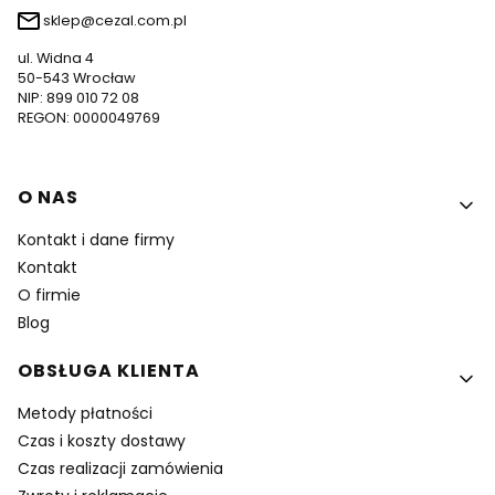
sklep@cezal.com.pl
ul. Widna 4
50-543 Wrocław
NIP: 899 010 72 08
REGON: 0000049769
Linki w stopce
O NAS
Kontakt i dane firmy
Kontakt
O firmie
Blog
OBSŁUGA KLIENTA
Metody płatności
Czas i koszty dostawy
Czas realizacji zamówienia