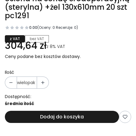
(sterylna) +żel 130x610mm 20 szt
pc1291
0.00
(Oceny: 0 Recenzje: 0)
z VAT
bez VAT
304,64 zł
z
8%
VAT
Ceny podane bez kosztów dostawy.
Ilość
wielopak
Dostępność:
średnia ilość
Dodaj do koszyka