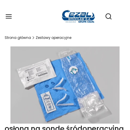
Produ
Otwórz wy
Strona główna
Zestawy operacyjne
osłona na sondę śródoperacyjną