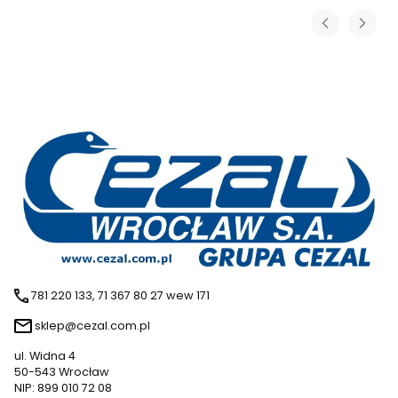
781 220 133, 71 367 80 27 wew 171
sklep@cezal.com.pl
ul. Widna 4
50-543 Wrocław
NIP: 899 010 72 08