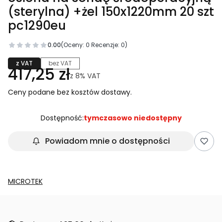
(sterylna) +żel 150x1220mm 20 szt
pc1290eu
0.00
(Oceny: 0 Recenzje: 0)
z VAT
bez VAT
417,25 zł
z
8%
VAT
Ceny podane bez kosztów dostawy.
Dostępność:
tymczasowo niedostępny
Powiadom mnie o dostępności
MICROTEK