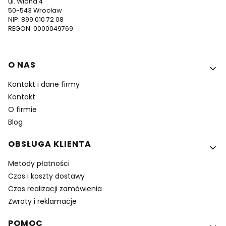
ul. Widna 4
50-543 Wrocław
NIP: 899 010 72 08
REGON: 0000049769
Linki w stopce
O NAS
Kontakt i dane firmy
Kontakt
O firmie
Blog
OBSŁUGA KLIENTA
Metody płatności
Czas i koszty dostawy
Czas realizacji zamówienia
Zwroty i reklamacje
POMOC