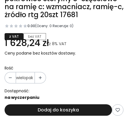
na ramię c: wzmacniacz, ramię-c,
żródło rtg 20szt 17681
0.00
(Oceny: 0 Recenzje: 0)
z VAT
bez VAT
1 628,24 zł
z
8%
VAT
Ceny podane bez kosztów dostawy.
Ilość
wielopak
Dostępność:
na wyczerpaniu
Dodaj do koszyka