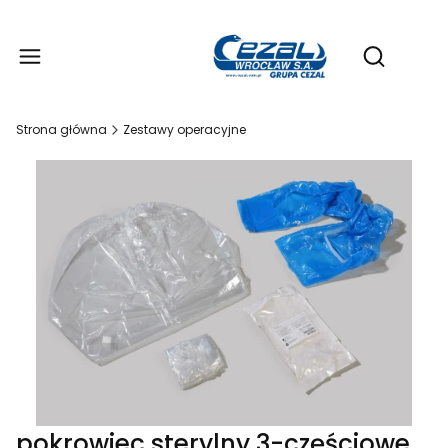
Produ
Otwórz wy
Strona główna
Zestawy operacyjne
pokrowiec sterylny 3-częściowe