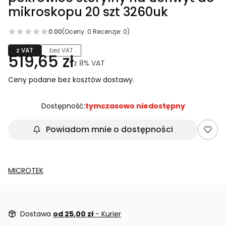
mikroskopu 20 szt 3260uk
0.00
(Oceny: 0 Recenzje: 0)
z VAT
bez VAT
519,65 zł
z
8%
VAT
Ceny podane bez kosztów dostawy.
Dostępność:
tymczasowo niedostępny
Powiadom mnie o dostępności
MICROTEK
Dostawa
od 25,00 zł
- Kurier