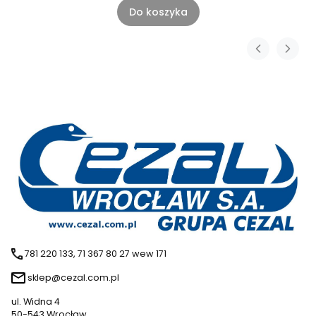
Do koszyka
781 220 133, 71 367 80 27 wew 171
sklep@cezal.com.pl
ul. Widna 4
50-543 Wrocław