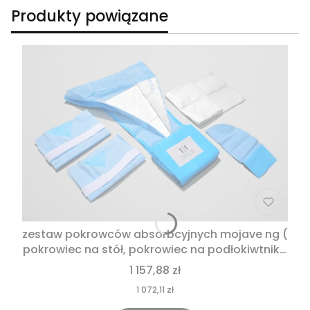
Produkty powiązane
zestaw pokrowców absorbcyjnych mojave ng (
pokrowiec na stół, pokrowiec na podłokiwtniki i
zagłówek) ngabtslscn-eu
1 157,88 zł
1 072,11 zł